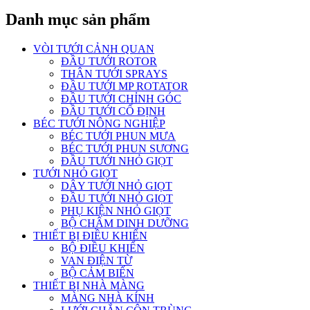
Danh mục sản phẩm
VÒI TƯỚI CẢNH QUAN
ĐẦU TƯỚI ROTOR
THÂN TƯỚI SPRAYS
ĐẦU TƯỚI MP ROTATOR
ĐẦU TƯỚI CHỈNH GÓC
ĐẦU TƯỚI CỐ ĐỊNH
BÉC TƯỚI NÔNG NGHIỆP
BÉC TƯỚI PHUN MƯA
BÉC TƯỚI PHUN SƯƠNG
ĐẦU TƯỚI NHỎ GIỌT
TƯỚI NHỎ GIỌT
DÂY TƯỚI NHỎ GIỌT
ĐẦU TƯỚI NHỎ GIỌT
PHỤ KIỆN NHỎ GIỌT
BỘ CHÂM DINH DƯỠNG
THIẾT BỊ ĐIỀU KHIỂN
BỘ ĐIỀU KHIỂN
VAN ĐIỆN TỪ
BỘ CẢM BIẾN
THIẾT BỊ NHÀ MÀNG
MÀNG NHÀ KÍNH