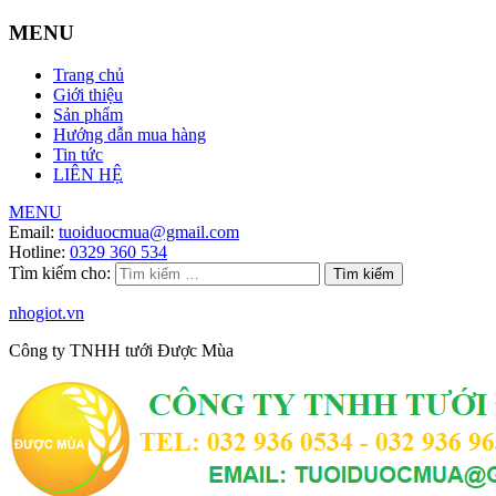
MENU
Trang chủ
Giới thiệu
Sản phẩm
Hướng dẫn mua hàng
Tin tức
LIÊN HỆ
MENU
Email:
tuoiduocmua@gmail.com
Hotline:
0329 360 534
Tìm kiếm cho:
nhogiot.vn
Công ty TNHH tưới Được Mùa