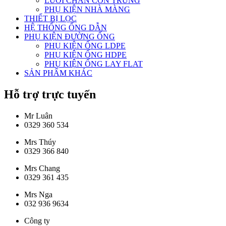
LƯỚI CHẮN CÔN TRÙNG
PHỤ KIỆN NHÀ MÀNG
THIẾT BỊ LỌC
HỆ THỐNG ỐNG DẪN
PHỤ KIỆN ĐƯỜNG ỐNG
PHỤ KIỆN ỐNG LDPE
PHỤ KIỆN ỐNG HDPE
PHỤ KIỆN ỐNG LAY FLAT
SẢN PHẨM KHÁC
Hỗ trợ trực tuyến
Mr Luân
0329 360 534
Mrs Thúy
0329 366 840
Mrs Chang
0329 361 435
Mrs Nga
032 936 9634
Công ty