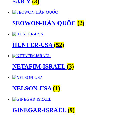
SAB-Ý
(3)
SEOWON-HÀN QUỐC
(2)
HUNTER-USA
(52)
NETAFIM-ISRAEL
(3)
NELSON-USA
(1)
GINEGAR-ISRAEL
(9)