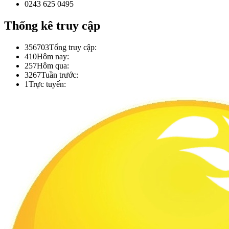
0243 625 0495
Thống kê truy cập
356703
Tổng truy cập:
410
Hôm nay:
257
Hôm qua:
3267
Tuần trước:
1
Trực tuyến: