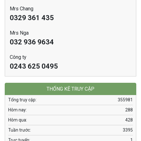
Mrs Chang
0329 361 435
Mrs Nga
032 936 9634
Công ty
0243 625 0495
THỐNG KÊ TRUY CẬP
Tổng truy cập:
355981
Hôm nay:
288
Hôm qua:
428
Tuần trước:
3395
Trực tuyến:
1