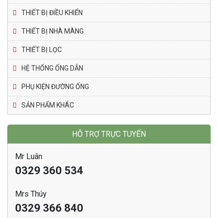
THIẾT BỊ ĐIỀU KHIỂN
THIẾT BỊ NHÀ MÀNG
THIẾT BỊ LỌC
HỆ THỐNG ỐNG DẪN
PHỤ KIỆN ĐƯỜNG ỐNG
SẢN PHẨM KHÁC
HỖ TRỢ TRỰC TUYẾN
Mr Luân
0329 360 534
Mrs Thúy
0329 366 840