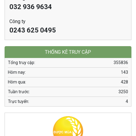
032 936 9634
Công ty
0243 625 0495
THỐNG KÊ TRUY CẬP
Tổng truy cập:
355836
Hôm nay:
143
Hôm qua:
428
Tuần trước:
3250
Trực tuyến:
4