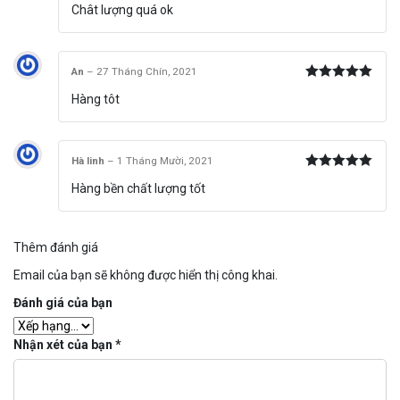
Được xếp
Chât lượng quá ok
hạng
5
5
sao
An
–
27 Tháng Chín, 2021
Được xếp
Hàng tôt
hạng
5
5
sao
Hà linh
–
1 Tháng Mười, 2021
Được xếp
Hàng bền chất lượng tốt
hạng
5
5
sao
Thêm đánh giá
Email của bạn sẽ không được hiển thị công khai.
Đánh giá của bạn
Nhận xét của bạn
*