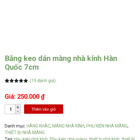
Băng keo dán màng nhà kính Hàn
Quốc 7cm
(
19
đánh giá)
5.00
19
trên 5
dựa trên
Giá: 250.000 ₫
đánh giá
Thêm vào giỏ
Danh mục:
HÃNG KHÁC
,
MÀNG NHÀ KÍNH
,
PHỤ KIỆN NHÀ MÀNG
,
THIẾT BỊ NHÀ MÀNG
Tag:
phụ kiện nhà kính
,
Phụ kiện nhà màng
,
thiết bị nhà kính
,
thiết bị