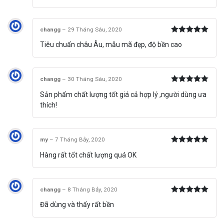
sao
changg
–
29 Tháng Sáu, 2020
Được xếp
Tiêu chuẩn châu Âu, mẫu mã đẹp, độ bền cao
hạng
5
5
sao
changg
–
30 Tháng Sáu, 2020
Được xếp
Sản phẩm chất lượng tốt giá cả hợp lý ,người dùng ưa
hạng
5
5
sao
thích!
my
–
7 Tháng Bảy, 2020
Được xếp
Hàng rất tốt chất lượng quá OK
hạng
5
5
sao
changg
–
8 Tháng Bảy, 2020
Được xếp
Đã dùng và thấy rất bền
hạng
5
5
sao