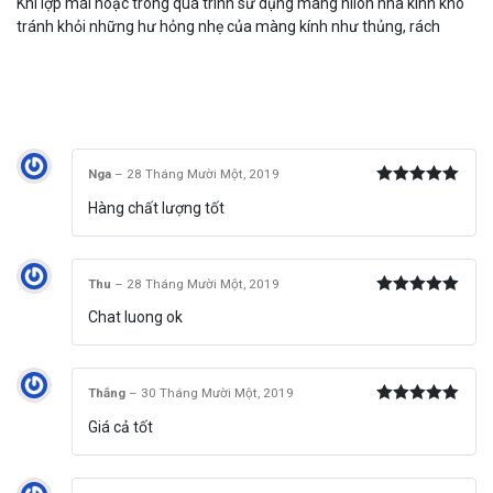
Khi lợp mái hoặc trong quá trình sử dụng màng nilon nhà kính khó
tránh khỏi những hư hỏng nhẹ của màng kính như thủng, rách
Nga
–
28 Tháng Mười Một, 2019
Được xếp
Hàng chất lượng tốt
hạng
5
5
sao
Thu
–
28 Tháng Mười Một, 2019
Được xếp
Chat luong ok
hạng
5
5
sao
Thắng
–
30 Tháng Mười Một, 2019
Được xếp
Giá cả tốt
hạng
5
5
sao