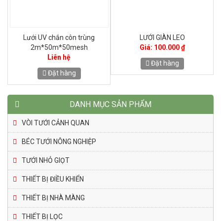
LƯỚI GOLDBELL KHỔ 2Mx50M
Thanh ziczac màu trắng
CẮT NẮNG 60%
37kg/hộp) chuyên cài màng, lưới
Liên hệ
Giá: 2.000 ₫
Đặt hàng
Đặt hàng
DANH MỤC SẢN PHẨM
VÒI TƯỚI CẢNH QUAN
BÉC TƯỚI NÔNG NGHIỆP
TƯỚI NHỎ GIỌT
THIẾT BỊ ĐIỀU KHIỂN
THIẾT BỊ NHÀ MÀNG
THIẾT BỊ LỌC