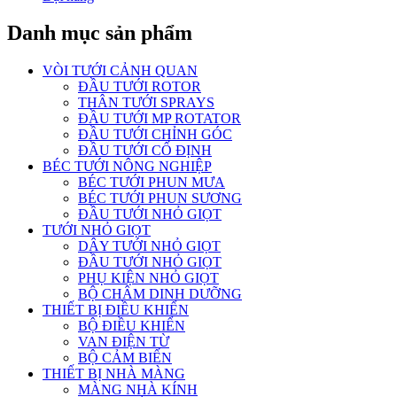
Danh mục sản phẩm
VÒI TƯỚI CẢNH QUAN
ĐẦU TƯỚI ROTOR
THÂN TƯỚI SPRAYS
ĐẦU TƯỚI MP ROTATOR
ĐẦU TƯỚI CHỈNH GÓC
ĐẦU TƯỚI CỐ ĐỊNH
BÉC TƯỚI NÔNG NGHIỆP
BÉC TƯỚI PHUN MƯA
BÉC TƯỚI PHUN SƯƠNG
ĐẦU TƯỚI NHỎ GIỌT
TƯỚI NHỎ GIỌT
DÂY TƯỚI NHỎ GIỌT
ĐẦU TƯỚI NHỎ GIỌT
PHỤ KIỆN NHỎ GIỌT
BỘ CHÂM DINH DƯỠNG
THIẾT BỊ ĐIỀU KHIỂN
BỘ ĐIỀU KHIỂN
VAN ĐIỆN TỪ
BỘ CẢM BIẾN
THIẾT BỊ NHÀ MÀNG
MÀNG NHÀ KÍNH