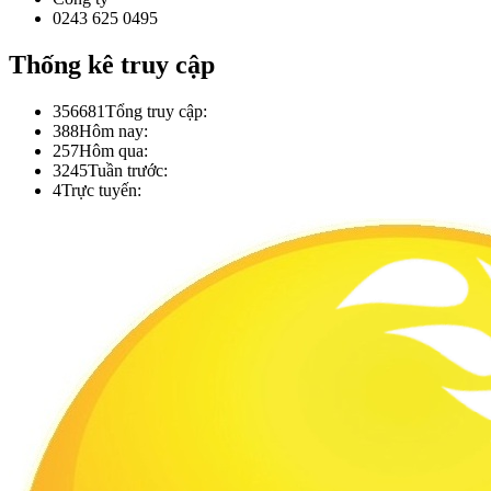
0243 625 0495
Thống kê truy cập
356681
Tổng truy cập:
388
Hôm nay:
257
Hôm qua:
3245
Tuần trước:
4
Trực tuyến: