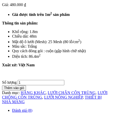
Giá: 480.000 ₫
2
Giá được tính trên 1m
sản phẩm
Thông tin sản phẩm:
Khổ rộng: 1.8m
Chiều dài: 48m
2
Mật độ ô lưới (Mesh): 25 Mesh (80 lỗ/cm
)
Màu sắc: Trắng
Quy cách đóng gói : cuộn (gập hình chữ nhật)
2
Diện tích: 86.4m
Xuât xứ: Việt Nam
Số lượng
Thêm vào giỏ
Danh mục:
HÃNG KHÁC
,
LƯỚI CHẮN CÔN TRÙNG
,
LƯỚI
CHỐNG CÔN TRÙNG
,
LƯỚI NÔNG NGHIỆP
,
THIẾT BỊ
NHÀ MÀNG
Đánh giá (8)