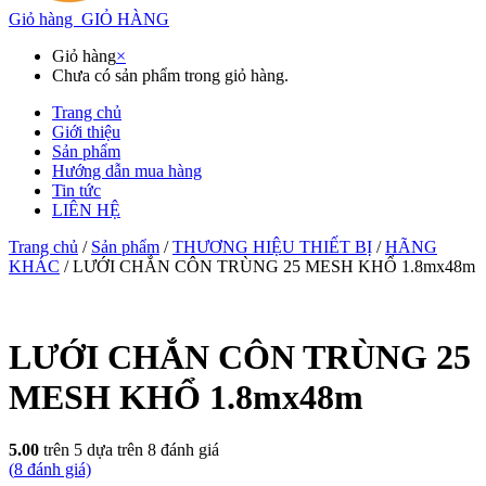
Giỏ hàng
GIỎ HÀNG
Giỏ hàng
×
Chưa có sản phẩm trong giỏ hàng.
Trang chủ
Giới thiệu
Sản phẩm
Hướng dẫn mua hàng
Tin tức
LIÊN HỆ
Trang chủ
/
Sản phẩm
/
THƯƠNG HIỆU THIẾT BỊ
/
HÃNG
KHÁC
/ LƯỚI CHẮN CÔN TRÙNG 25 MESH KHỔ 1.8mx48m
LƯỚI CHẮN CÔN TRÙNG 25
MESH KHỔ 1.8mx48m
5.00
trên 5 dựa trên
8
đánh giá
(
8
đánh giá)