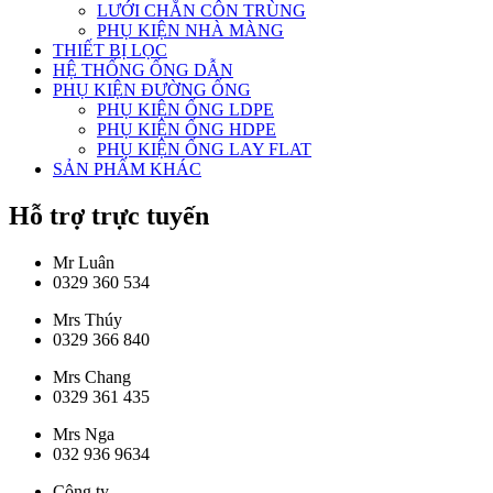
LƯỚI CHẮN CÔN TRÙNG
PHỤ KIỆN NHÀ MÀNG
THIẾT BỊ LỌC
HỆ THỐNG ỐNG DẪN
PHỤ KIỆN ĐƯỜNG ỐNG
PHỤ KIỆN ỐNG LDPE
PHỤ KIỆN ỐNG HDPE
PHỤ KIỆN ỐNG LAY FLAT
SẢN PHẨM KHÁC
Hỗ trợ trực tuyến
Mr Luân
0329 360 534
Mrs Thúy
0329 366 840
Mrs Chang
0329 361 435
Mrs Nga
032 936 9634
Công ty