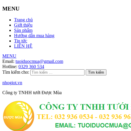
MENU
Trang chủ
Giới thiệu
Sản phẩm
Hướng dẫn mua hàng
Tin tức
LIÊN HỆ
MENU
Email:
tuoiduocmua@gmail.com
Hotline:
0329 360 534
Tìm kiếm cho:
nhogiot.vn
Công ty TNHH tưới Được Mùa