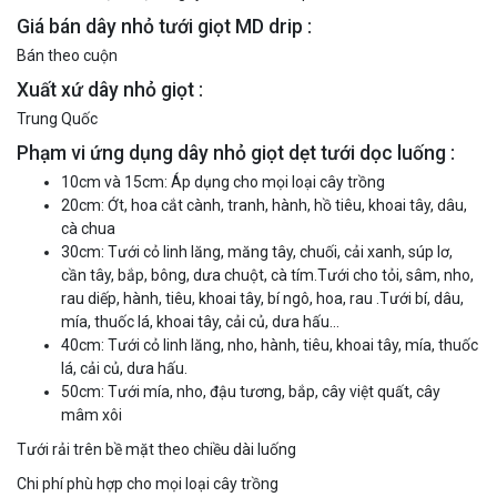
Giá bán dây nhỏ tưới giọt MD drip :
Bán theo cuộn
Xuất xứ dây nhỏ giọt :
Trung Quốc
Phạm vi ứng dụng dây nhỏ giọt dẹt tưới dọc luống :
10cm và 15cm: Áp dụng cho mọi loại cây trồng
20cm: Ớt, hoa cắt cành, tranh, hành, hồ tiêu, khoai tây, dâu,
cà chua
30cm: Tưới cỏ linh lăng, măng tây, chuối, cải xanh, súp lơ,
cần tây, bắp, bông, dưa chuột, cà tím.Tưới cho tỏi, sâm, nho,
rau diếp, hành, tiêu, khoai tây, bí ngô, hoa, rau .Tưới bí, dâu,
mía, thuốc lá, khoai tây, cải củ, dưa hấu…
40cm: Tưới cỏ linh lăng, nho, hành, tiêu, khoai tây, mía, thuốc
lá, cải củ, dưa hấu.
50cm: Tưới mía, nho, đậu tương, bắp, cây việt quất, cây
mâm xôi
Tưới rải trên bề mặt theo chiều dài luống
Chi phí phù hợp cho mọi loại cây trồng