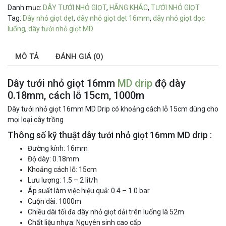
Danh mục:
DÂY TƯỚI NHỎ GIỌT
,
HÃNG KHÁC
,
TƯỚI NHỎ GIỌT
Tag:
Dây nhỏ giọt dẹt
,
dây nhỏ giọt dẹt 16mm
,
dây nhỏ giọt dọc
luống
,
dây tưới nhỏ giọt MD
MÔ TẢ
ĐÁNH GIÁ (0)
Dây tưới nhỏ giọt 16mm
MD drip
độ dày
0.18mm, cách lỗ 15cm, 1000m
Dây tưới nhỏ giọt 16mm MD Drip có khoảng cách lỗ 15cm dùng cho
mọi loại cây trồng
Thông số kỹ thuật dây tưới nhỏ giọt 16mm MD drip :
Đường kính: 16mm
Độ dày: 0.18mm
Khoảng cách lỗ: 15cm
Lưu lượng: 1.5 – 2 lit/h
Áp suất làm việc hiệu quả: 0.4 – 1.0 bar
Cuộn dài: 1000m
Chiều dài tối đa dây nhỏ giọt dải trên luống là 52m
Chất liệu nhựa: Nguyên sinh cao cấp