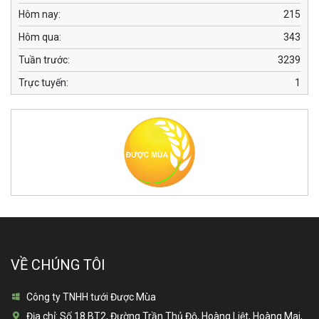
Hôm nay:
215
Hôm qua:
343
Tuần trước:
3239
Trực tuyến:
1
VỀ CHÚNG TÔI
Công ty TNHH tưới Được Mùa
Địa chỉ:
Số 18 BT2, Đường Trần Thủ Độ, Hoàng Liệt, Hoàng Mai,