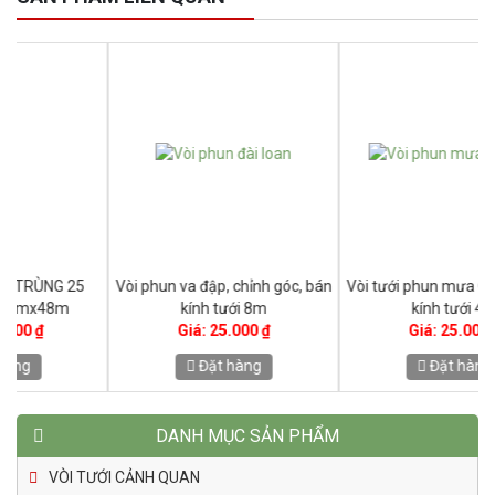
Vòi phun va đập, chỉnh góc, bán
Vòi tưới phun mưa Gyronet bán
kính tưới 8m
kính tưới 4m
Giá: 25.000 ₫
Giá: 25.000 ₫
Đặt hàng
Đặt hàng
DANH MỤC SẢN PHẨM
VÒI TƯỚI CẢNH QUAN