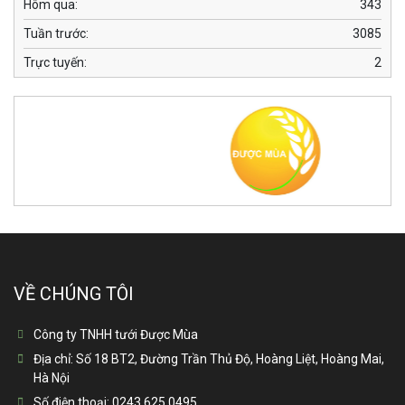
Hôm qua:
343
Tuần trước:
3085
Trực tuyến:
2
VỀ CHÚNG TÔI
Công ty TNHH tưới Được Mùa
Địa chỉ:
Số 18 BT2, Đường Trần Thủ Độ, Hoàng Liệt, Hoàng Mai,
Hà Nội
Số điện thoại:
0243 625 0495