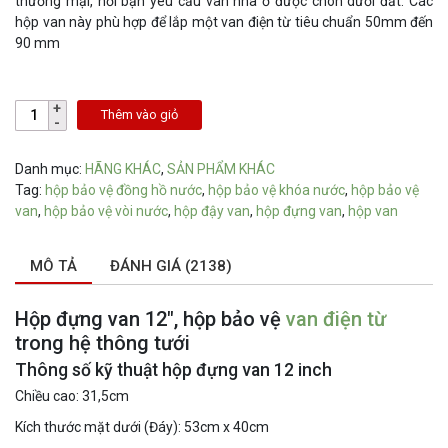
thương mại, nơi bạn yêu cầu van nhà ở được chôn dưới đất. Các
hộp van này phù hợp để lắp một van điện từ tiêu chuẩn 50mm đến
90 mm
Thêm vào giỏ
Danh mục:
HÃNG KHÁC
,
SẢN PHẨM KHÁC
Tag:
hộp bảo vệ đồng hồ nước
,
hộp bảo vệ khóa nước
,
hộp bảo vệ
van
,
hộp bảo vệ vòi nước
,
hộp đậy van
,
hộp đựng van
,
hộp van
MÔ TẢ
ĐÁNH GIÁ (2138)
Hộp đựng van 12″, hộp bảo vệ
van điện từ
trong hệ thông tưới
Thông số kỹ thuật hộp đựng van 12 inch
Chiều cao: 31,5cm
Kích thước mặt dưới (Đáy): 53cm x 40cm