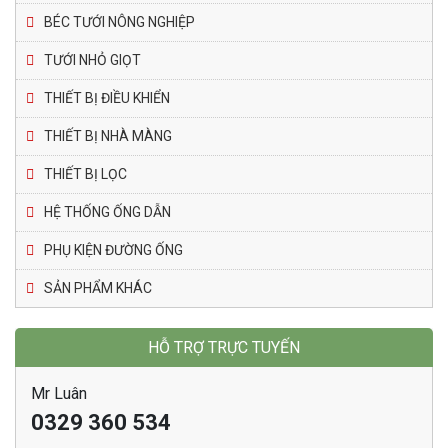
BÉC TƯỚI NÔNG NGHIỆP
TƯỚI NHỎ GIỌT
THIẾT BỊ ĐIỀU KHIỂN
THIẾT BỊ NHÀ MÀNG
THIẾT BỊ LỌC
HỆ THỐNG ỐNG DẪN
PHỤ KIỆN ĐƯỜNG ỐNG
SẢN PHẨM KHÁC
HỖ TRỢ TRỰC TUYẾN
Mr Luân
0329 360 534