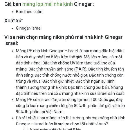
Giá bán
màng lợp mái nhà kính
Ginegar :
Bán theo cuộn
Xuất xứ:
Ginegar-Israel
Vì sa nên chọn màng nilon phủ mái nhà kính Ginegar
Israel:
Màng PE nhà kính Ginegar – Israel là loại màng đặc biệt đầu
tiên và duy nhất có 5 lớp trên thế giới. Mỗi lớp màng có một
đặc tính riêng: Đặc tính chống UV làm tăng tuổi thọ của
màng; Đặc tính truyền ánh sáng (P.A.R); Đặc tính khuếch tán
ánh sáng; Đặc tính chống nước nhỏ giọt; Đặc tính chống côn
trùng và virus; Đặc tính giữ nhiệt; Đặc tính ngăn sự hình
thành sương trong nhà kính; Đặc tính chống bụi bẩn. Những
đặc tính nêu trên chỉ có ở màng nhà kính của Israel sản xuất.
Màng PE của Israel được tin dùng tại hơn 100 Quốc gia, đây
cũng là loại màng chiếm tới gần 80% thị phần thế giới và trên
90% thị phần tại Việt Nam.
Có rất nhiều loại màng trên thị trường, nhưng màng nhà kính
Ginegar – Israel luôn là sự lựa chọn tốt nhất vì sao?
Là loại màng đặc biệt với 5 lớp