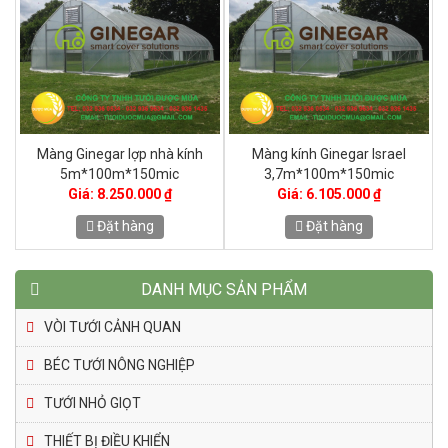
h Ginegar Israel
Băng keo dán màng nhà kính
Màng nhà kính 
*100m*150mic
Hàn Quốc 7cm
2.2m*100
 6.105.000 ₫
Giá: 250.000 ₫
Giá: 3.6
Đặt hàng
Đặt hàng
Đặt 
DANH MỤC SẢN PHẨM
VÒI TƯỚI CẢNH QUAN
BÉC TƯỚI NÔNG NGHIỆP
TƯỚI NHỎ GIỌT
THIẾT BỊ ĐIỀU KHIỂN