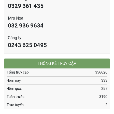
0329 361 435
Mrs Nga
032 936 9634
Công ty
0243 625 0495
THỐNG KÊ TRUY CẬP
Tổng truy cập:
356626
Hôm nay:
333
Hôm qua:
257
Tuần trước:
3190
Trực tuyến:
2