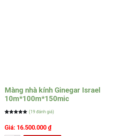
Màng nhà kính Ginegar Israel
10m*100m*150mic
(
19
đánh giá)
5.00
19
trên 5
dựa trên
Giá: 16.500.000 ₫
đánh giá