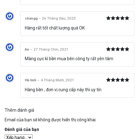
sao
changg
–
26 Tháng Sáu, 2020
Được xếp
Hàng rất tốt chất lượng quá OK
hạng
5
5
sao
An
–
27 Tháng Chín, 2021
Được xếp
Màng cực kì bền mua bên công ty rất yên tâm
hạng
5
5
sao
Hà linh
–
4 Tháng Mười, 2021
Được xếp
Hàng bền , đơn vị cung cấp này thì uy tín
hạng
5
5
sao
Thêm đánh giá
Email của bạn sẽ không được hiển thị công khai.
Đánh giá của bạn