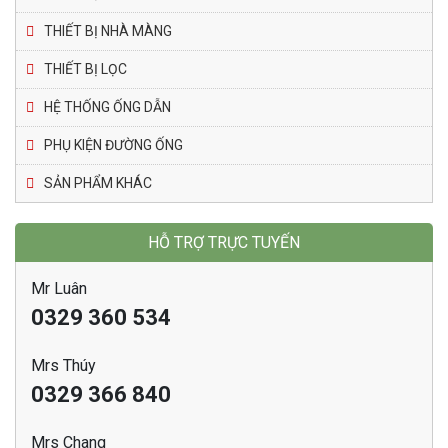
THIẾT BỊ NHÀ MÀNG
THIẾT BỊ LỌC
HỆ THỐNG ỐNG DẪN
PHỤ KIỆN ĐƯỜNG ỐNG
SẢN PHẨM KHÁC
HỖ TRỢ TRỰC TUYẾN
Mr Luân
0329 360 534
Mrs Thúy
0329 366 840
Mrs Chang