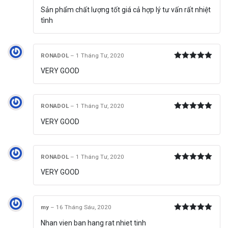
Được xếp
Sản phẩm chất lượng tốt giá cả hợp lý tư vấn rất nhiệt
hạng
5
5
sao
tình
RONADOL
–
1 Tháng Tư, 2020
Được xếp
VERY GOOD
hạng
5
5
sao
RONADOL
–
1 Tháng Tư, 2020
Được xếp
VERY GOOD
hạng
5
5
sao
RONADOL
–
1 Tháng Tư, 2020
Được xếp
VERY GOOD
hạng
5
5
sao
my
–
16 Tháng Sáu, 2020
Được xếp
Nhan vien ban hang rat nhiet tinh
hạng
5
5