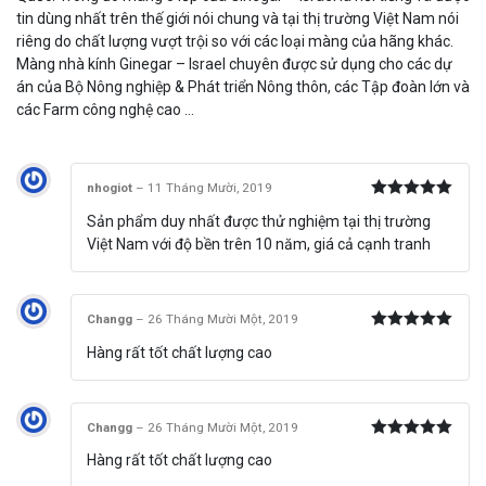
tin dùng nhất trên thế giới nói chung và tại thị trường Việt Nam nói
riêng do chất lượng vượt trội so với các loại màng của hãng khác.
Màng nhà kính Ginegar – Israel chuyên được sử dụng cho các dự
án của Bộ Nông nghiệp & Phát triển Nông thôn, các Tập đoàn lớn và
các Farm công nghệ cao …
nhogiot
–
11 Tháng Mười, 2019
Được xếp
Sản phẩm duy nhất được thử nghiệm tại thị trường
hạng
5
5
sao
Việt Nam với độ bền trên 10 năm, giá cả cạnh tranh
Changg
–
26 Tháng Mười Một, 2019
Được xếp
Hàng rất tốt chất lượng cao
hạng
5
5
sao
Changg
–
26 Tháng Mười Một, 2019
Được xếp
Hàng rất tốt chất lượng cao
hạng
5
5
sao