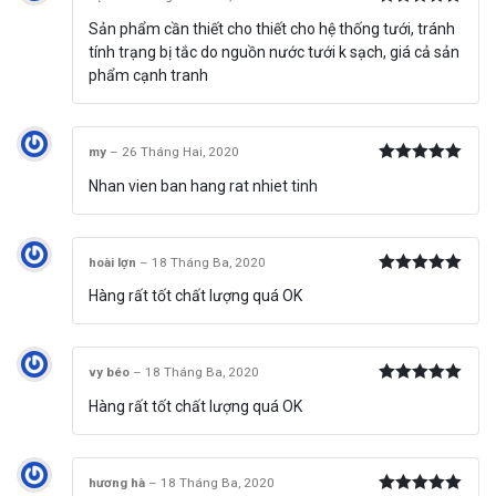
Được xếp
Sản phẩm cần thiết cho thiết cho hệ thống tưới, tránh
hạng
5
5
sao
tính trạng bị tắc do nguồn nước tưới k sạch, giá cả sản
phẩm cạnh tranh
my
–
26 Tháng Hai, 2020
Được xếp
Nhan vien ban hang rat nhiet tinh
hạng
5
5
sao
hoài lợn
–
18 Tháng Ba, 2020
Được xếp
Hàng rất tốt chất lượng quá OK
hạng
5
5
sao
vy béo
–
18 Tháng Ba, 2020
Được xếp
Hàng rất tốt chất lượng quá OK
hạng
5
5
sao
hương hà
–
18 Tháng Ba, 2020