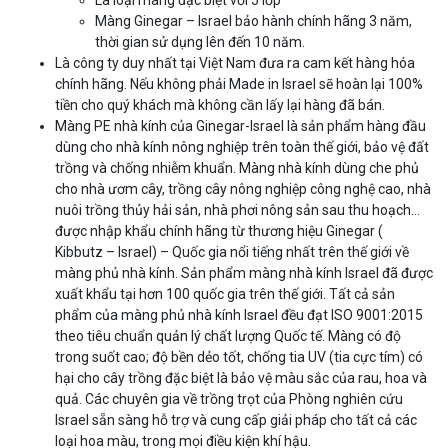
Màng Ginegar – Israel bảo hành chính hãng 3 năm,
thời gian sử dụng lên đến 10 năm.
Là công ty duy nhất tại Việt Nam đưa ra cam kết hàng hóa
chính hãng. Nếu không phải Made in Israel sẽ hoàn lại 100%
tiền cho quý khách mà không cần lấy lại hàng đã bán.
Màng PE nhà kính của Ginegar-Israel là sản phẩm hàng đầu
dùng cho nhà kính nông nghiệp trên toàn thế giới, bảo vệ đất
trồng và chống nhiễm khuẩn. Màng nhà kính dùng che phủ
cho nhà ươm cây, trồng cây nông nghiệp công nghệ cao, nhà
nuôi trồng thủy hải sản, nhà phơi nông sản sau thu hoạch…
được nhập khẩu chính hãng từ thương hiệu Ginegar (
Kibbutz – Israel) – Quốc gia nổi tiếng nhất trên thế giới về
màng phủ nhà kính. Sản phẩm màng nhà kính Israel đã được
xuất khẩu tại hơn 100 quốc gia trên thế giới. Tất cả sản
phẩm của màng phủ nhà kính Israel đều đạt ISO 9001:2015
theo tiêu chuẩn quản lý chất lượng Quốc tế. Màng có độ
trong suốt cao; độ bền dẻo tốt, chống tia UV (tia cực tím) có
hại cho cây trồng đặc biệt là bảo vệ màu sắc của rau, hoa và
quả. Các chuyên gia về trồng trọt của Phòng nghiên cứu
Israel sẵn sàng hỗ trợ và cung cấp giải pháp cho tất cả các
loại hoa màu, trong mọi điều kiện khí hậu.