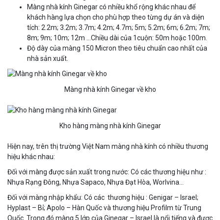
Màng nhà kính Ginegar có nhiều khổ rộng khác nhau để
khách hàng lựa chọn cho phù hợp theo từng dự án và diện
tích: 2.2m; 3.2m; 3.7m; 4.2m; 4.7m; 5m; 5.2m; 6m; 6.2m; 7m;
8m; 9m; 10m; 12m …Chiều dài của 1cuộn: 50m hoặc 100m.
Độ dày của màng 150 Micron theo tiêu chuẩn cao nhất của
nhà sản xuất.
Màng nhà kính Ginegar về kho
Kho hàng màng nhà kính Ginegar
Hiện nay, trên thị trường Việt Nam màng nhà kính có nhiều thương
hiệu khác nhau:
Đối với màng được sản xuất trong nước: Có các thương hiệu như :
Nhựa Rạng Đông, Nhựa Sapaco, Nhựa Đạt Hòa, Worlvina…
Đối với màng nhập khẩu: Có các thương hiệu : Genigar – Israel;
Hyplast – Bỉ; Apolo – Hàn Quốc và thương hiệu Profilm từ Trung
Quốc. Trong đó màng 5 lớp của Ginegar – Israel là nổi tiếng và được